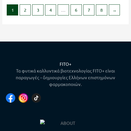
1
2
3
4
…
6
7
8
→
FITO+
Τα φυτικά καλλυντικά βιοτεχνολογίας FITO+ είναι
παραγωγές – δημιουργίες Ελλήνων επιστημόνων
φαρμακοποιών.