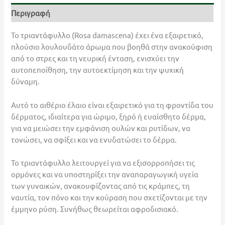
Περιγραφή
Το τριαντάφυλλο (Rosa damascena) έχει ένα εξαιρετικό,
πλούσιο λουλουδάτο άρωμα που βοηθά στην ανακούφιση
από το στρες και τη νευρική ένταση, ενισχύει την
αυτοπεποίθηση, την αυτοεκτίμηση και την ψυχική
δύναμη.
Αυτό το αιθέριο έλαιο είναι εξαιρετικό για τη φροντίδα του
δέρματος, ιδιαίτερα για ώριμο, ξηρό ή ευαίσθητο δέρμα,
για να μειώσει την εμφάνιση ουλών και ρυτίδων, να
τονώσει, να σφίξει και να ενυδατώσει το δέρμα.
Το τριαντάφυλλο λειτουργεί για να εξισορροπήσει τις
ορμόνες και να υποστηρίξει την αναπαραγωγική υγεία
των γυναικών, ανακουφίζοντας από τις κράμπες, τη
ναυτία, τον πόνο και την κούραση που σχετίζονται με την
έμμηνο ρύση. Συνήθως θεωρείται αφροδισιακό.