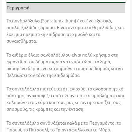
Περιγραφή
Το σανδαλόξυλο (Santalum album) έχει ένα εξωτικό,
απαλό, ξυλώδες άρωμα. Είναι πνευματικά θεμελιώδες και
έχει μια ηρεμιστική επίδραση στο μυαλό και τα
συναισθήματα.
Το αιθέριο έλαιο σανδαλόξυλου είναι πολύ χρήσιμο στη
φροντίδα του δέρματος για να ενυδατώσει το ξηρό,
σκασμένο δέρμα, να καταπραΰνει τους ερεθισμούς και να
βελτιώσει τον τόνο της επιδερμίδας.
Το σανταλόξυλο πιστεύεται ότι ενισχύει το ανοσοποιητικό
σύστημα, ανακουφίζει από αναπνευστικά προβλήματα και
χαλαρώνει τα νεύρα και τους μυς και αντιμετωπίζει τους
σπασμούς, τις κράμπες και την ένταση.
Το σανταλόξυλο συνδυάζεται καλά με το Περγαμόντο, το
Γιασεμί, το Πατσουλί, το Τριαντάφυλλο και το Μύρο.