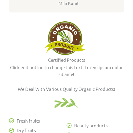
Mila Kunit
u
t
o
f
5
Certified Products
Click edit button to change this text. Lorem ipsum dolor
sit amet
We Deal With Various Quality Organic Products!
Fresh fruits
Beauty products
Dry fruits