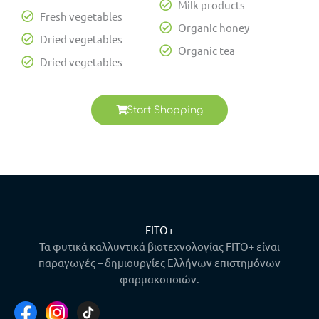
Milk products
Fresh vegetables
Organic honey
Dried vegetables
Organic tea
Dried vegetables
Start Shopping
FITO+
Τα φυτικά καλλυντικά βιοτεχνολογίας FITO+ είναι
παραγωγές – δημιουργίες Ελλήνων επιστημόνων
φαρμακοποιών.